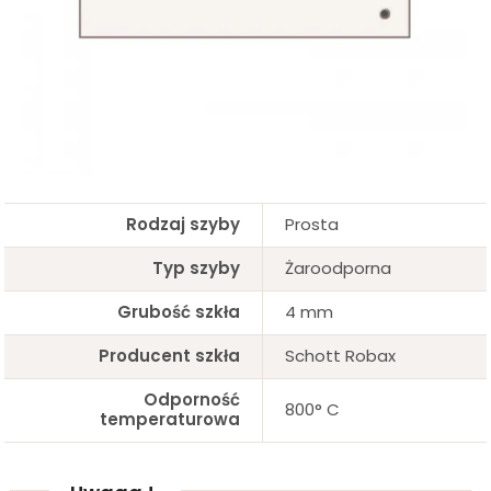
Rodzaj szyby
Prosta
Typ szyby
Żaroodporna
Grubość szkła
4 mm
Producent szkła
Schott Robax
Odporność
800° C
temperaturowa