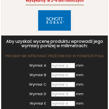
Wysyłamy:
w
2-4 dni
roboczych
Aby uzyskać wycenę produktu wprowadź jego
wymiary poniżej w milimetrach:
PROSIMY NIE WPISYWAĆ PRZECINKÓW W PONIZSZE POLA
Wymiar A
mm
Wymiar B
mm
Wymiar C
mm
Wymiar D
mm
Wymiar E
mm