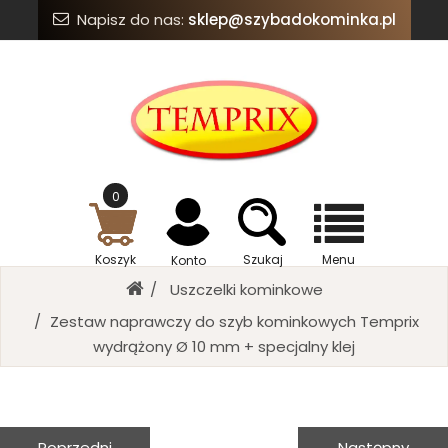
Napisz do nas:
sklep@szybadokominka.pl
0
Koszyk
Szukaj
Menu
Konto
Uszczelki kominkowe
Zestaw naprawczy do szyb kominkowych Temprix
wydrążony Ø 10 mm + specjalny klej
Poprzedni
Następny